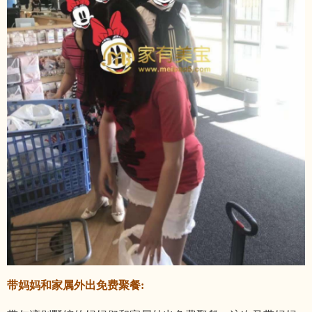
带妈妈和家属外出免费聚餐: