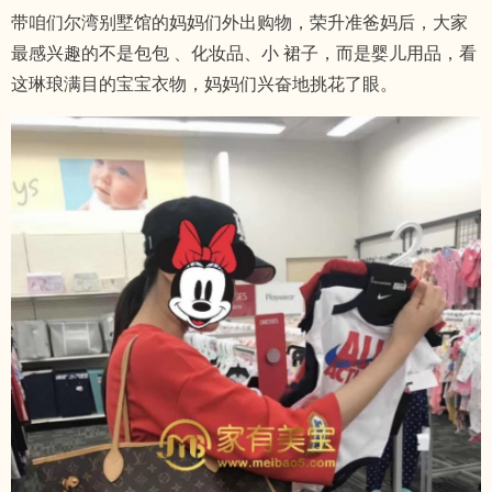
带咱们尔湾别墅馆的妈妈们外出购物，荣升准爸妈后，大家
最感兴趣的不是包包 、化妆品、小 裙子，而是婴儿用品，看
这琳琅满目的宝宝衣物，妈妈们兴奋地挑花了眼。