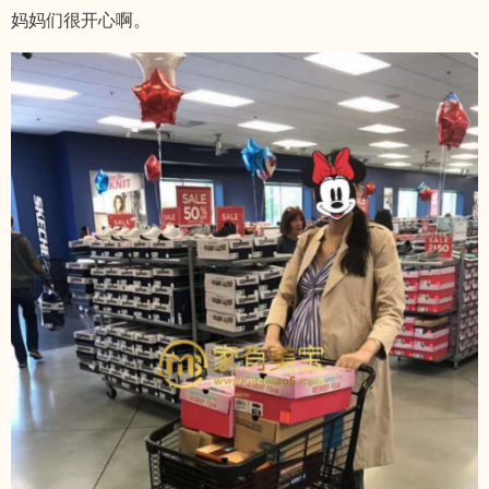
妈妈们很开心啊。