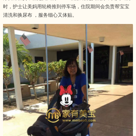
时，护士让美妈用轮椅推到停车场，住院期间会负责帮宝宝
清洗和换尿布 ，服务细心又体贴。