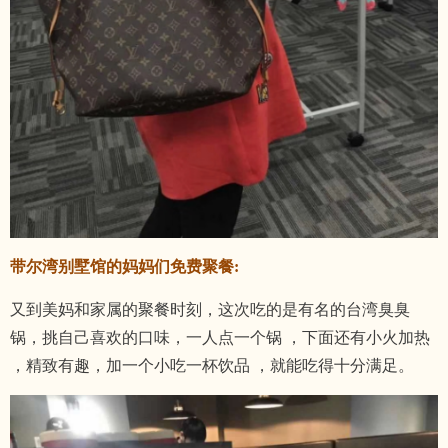
带尔湾别墅馆的妈妈们免费聚餐:
又到美妈和家属的聚餐时刻，这次吃的是有名的台湾臭臭
锅，挑自己喜欢的口味，一人点一个锅 ，下面还有小火加热
，精致有趣，加一个小吃一杯饮品 ，就能吃得十分满足。