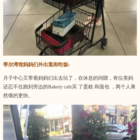
带尔湾馆妈妈们外出逛街吃饭:
月子中心又带着妈妈们出去玩了，在休息的间隙，有位美妈
还忍不住跑到旁边的Bakery cafe买 了蛋糕 和面包 ，两个人果
然饿的更快。